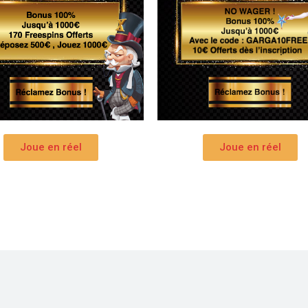
Joue en réel
Joue en réel