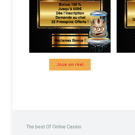
Joue en réel
The best Of Online Casino