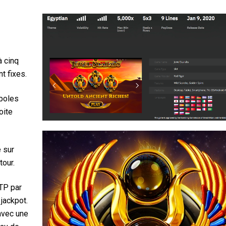
à cinq
t fixes.
mboles
oite
 sur
tour.
RTP par
jackpot.
avec une