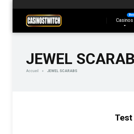
Casinos
JEWEL SCARA
Accueil
»
JEWEL SCARABS
Test