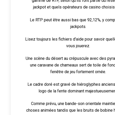
gamme de RTP, selon qu’ils font partie du rés
jackpot et quels opérateurs de casino choisis
Le RTP peut être aussi bas que 92,12%, y comp
jackpots.
Lisez toujours les fichiers d’aide pour savoir quel
vous jouerez.
Une scène du désert au crépuscule avec des pyr
une caravane de chameaux sert de toile de fon
fenêtre de jeu fortement ornée.
Le cadre doré est gravé de hiéroglyphes anciens
logo de la fente dominant majestueusemen
Comme prévu, une bande-son orientale maintie
choses animées tandis que les bruits de bobine 