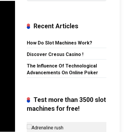
Recent Articles
How Do Slot Machines Work?
Discover Cresus Casino !
The Influence Of Technological
Advancements On Online Poker
Test more than 3500 slot
machines for free!