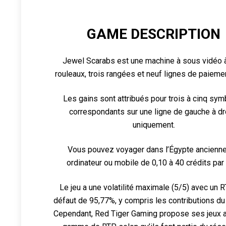
GAME DESCRIPTION
Jewel Scarabs est une machine à sous vidéo 
rouleaux, trois rangées et neuf lignes de paiemen
Les gains sont attribués pour trois à cinq sy
correspondants sur une ligne de gauche à dr
uniquement.
Vous pouvez voyager dans l’Égypte ancienne
ordinateur ou mobile de 0,10 à 40 crédits par 
Le jeu a une volatilité maximale (5/5) avec un 
défaut de 95,77%, y compris les contributions du 
Cependant, Red Tiger Gaming propose ses jeux 