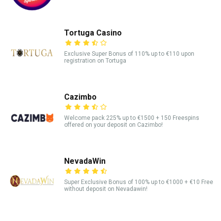
Tortuga Casino
Exclusive Super Bonus of 110% up to €110 upon
registration on Tortuga
Cazimbo
Welcome pack 225% up to €1500 + 150 Freespins
offered on your deposit on Cazimbo!
NevadaWin
Super Exclusive Bonus of 100% up to €1000 + €10 Free
without deposit on Nevadawin!