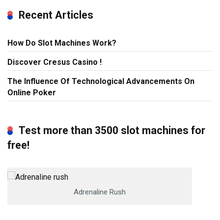
Recent Articles
How Do Slot Machines Work?
Discover Cresus Casino !
The Influence Of Technological Advancements On
Online Poker
Test more than 3500 slot machines for
free!
Adrenaline Rush