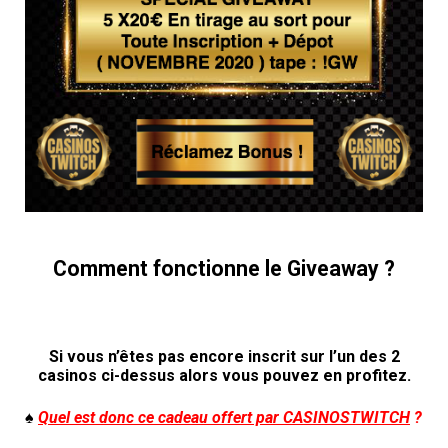
Comment fonctionne le Giveaway ?
Si vous n’êtes pas encore inscrit sur l’un des 2
casinos ci-dessus alors vous pouvez en profitez.
♠
Quel est donc ce cadeau offert par CASINOSTWITCH
?