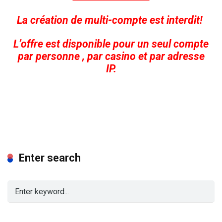
La création de multi-compte est interdit!
L’offre est disponible pour un seul compte
par personne , par casino et par adresse
IP.
Enter search