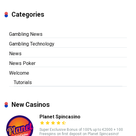
Categories
Gambling News
Gambling Technology
News
News Poker
Welcome
Tutorials
New Casinos
Planet Spincasino
Super Exclusive Bonus of 100% up to €2000 + 100
Freespins on first deposit on Planet Spincasino!