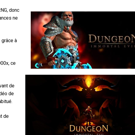
RNG, donc
ances ne
 grâce à
000x, ce
avant de
idéo de
bitué.
t de