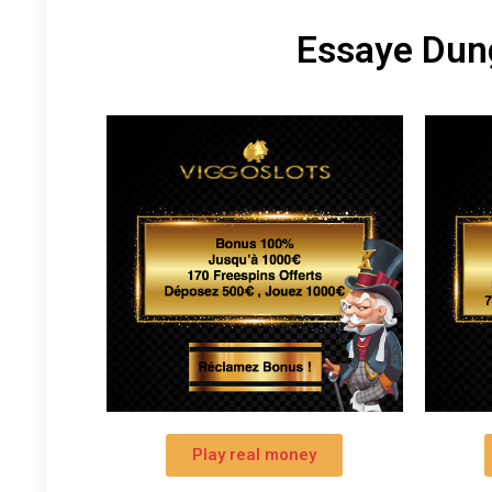
Essaye Dung
Play real money