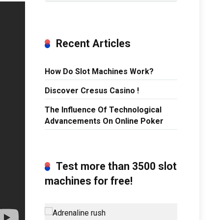
Recent Articles
How Do Slot Machines Work?
Discover Cresus Casino !
The Influence Of Technological
Advancements On Online Poker
Test more than 3500 slot
machines for free!