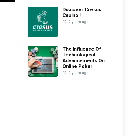
Discover Cresus
Casino !
2 years ago
The Influence Of
Technological
Advancements On
Online Poker
3 years ago