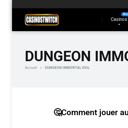
Casinos
DUNGEON IMMO
Accueil
»
DUNGEON IMMORTAL EVIL
🤔Comment jouer au 