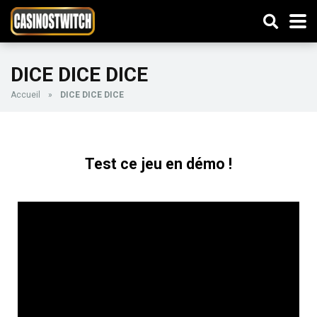
DICE DICE DICE
Accueil
»
DICE DICE DICE
Test ce jeu en démo !