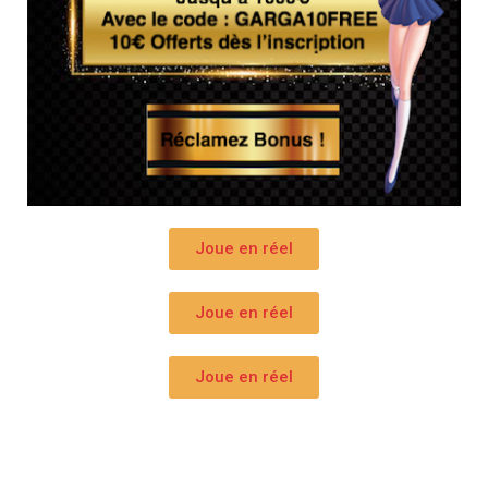
Joue en réel
Joue en réel
Joue en réel