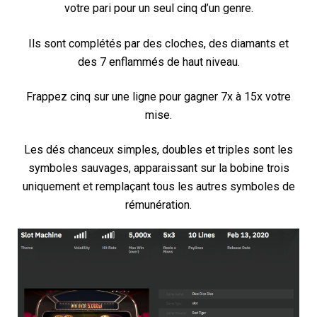
votre pari pour un seul cinq d’un genre.
Ils sont complétés par des cloches, des diamants et
des 7 enflammés de haut niveau.
Frappez cinq sur une ligne pour gagner 7x à 15x votre
mise.
Les dés chanceux simples, doubles et triples sont les
symboles sauvages, apparaissant sur la bobine trois
uniquement et remplaçant tous les autres symboles de
rémunération.