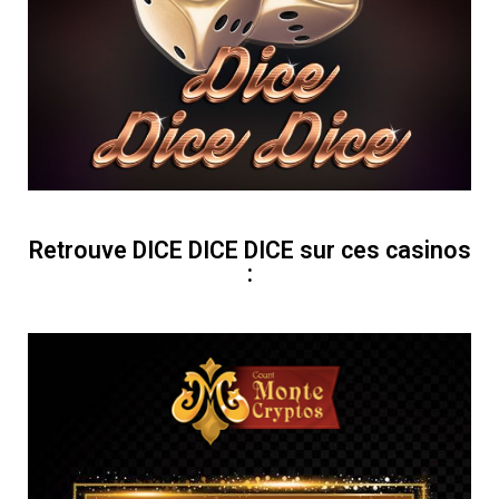
Retrouve DICE DICE DICE sur ces casinos
: