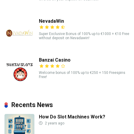
NevadaWin
Super Exclusive Bonus of 100% up to €1000 + €10 Free
without deposit on Nevadawin!
Banzai Casino
Welcome bonus of 100% up to €250 + 150 Freespins
Free!
Recents News
How Do Slot Machines Work?
2 years ago