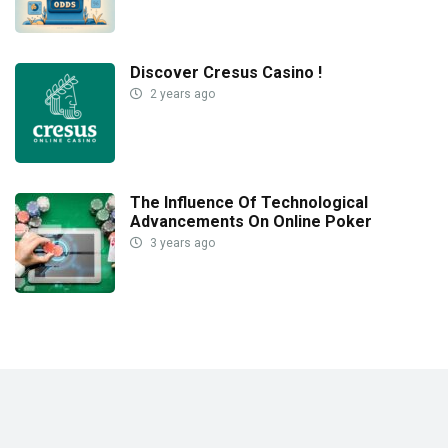
Discover Cresus Casino !
2 years ago
The Influence Of Technological
Advancements On Online Poker
3 years ago