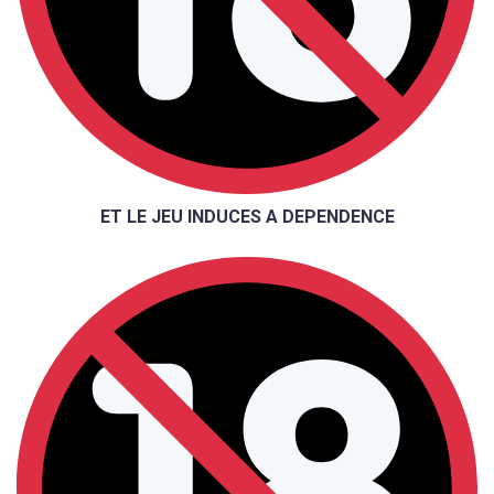
ET LE JEU INDUCES A DEPENDENCE