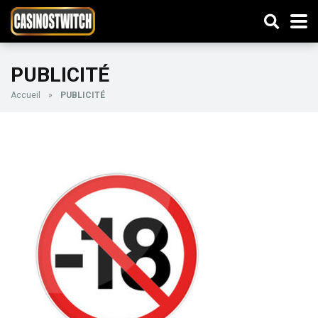
PUBLICITÉ
Accueil
»
PUBLICITÉ