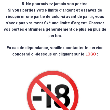
5. Ne poursuivez jamais vos pertes.
Si vous perdez votre limite d’argent et essayez de
récupérer une partie de celui-ci avant de partir, vous
n’avez pas vraiment fixé une limite d’argent. Chasser
vos pertes entraînera généralement de plus en plus de
pertes.
En cas de dépendance, veuillez contacter le service
concerné ci-dessous en cliquant sur le
LOGO
: