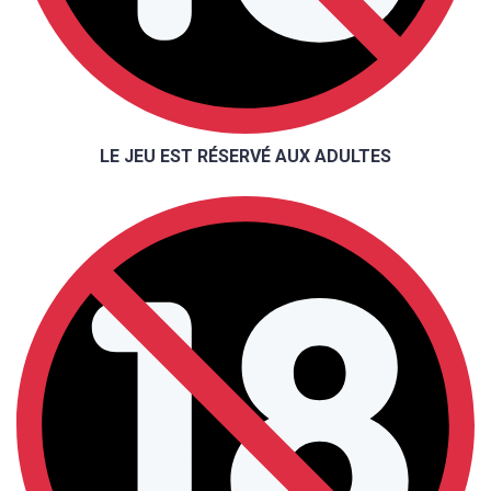
LE JEU EST RÉSERVÉ AUX ADULTES