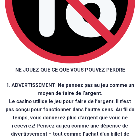
NE JOUEZ QUE CE QUE VOUS POUVEZ PERDRE
1. ADVERTISSEMENT: Ne pensez pas au jeu comme un
moyen de faire de l’argent.
Le casino utilise le jeu pour faire de l’argent. Il n’est
pas conçu pour fonctionner dans l’autre sens. Au fil du
temps, vous donnerez plus d’argent que vous ne
recevrez! Pensez au jeu comme une dépense de
divertissement – tout comme l’achat d’un billet de