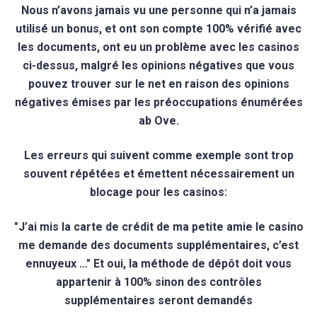
Nous n’avons jamais vu une personne qui n’a jamais
utilisé un bonus, et ont son compte 100% vérifié avec
les documents, ont eu un problème avec les casinos
ci-dessus, malgré les opinions négatives que vous
pouvez trouver sur le net en raison des opinions
négatives émises par les préoccupations énumérées
ab Ove.
Les erreurs qui suivent comme exemple sont trop
souvent répétées et émettent nécessairement un
blocage pour les casinos:
"J’ai mis la carte de crédit de ma petite amie le casino
me demande des documents supplémentaires, c’est
ennuyeux …" Et oui, la méthode de dépôt doit vous
appartenir à 100% sinon des contrôles
supplémentaires seront demandés