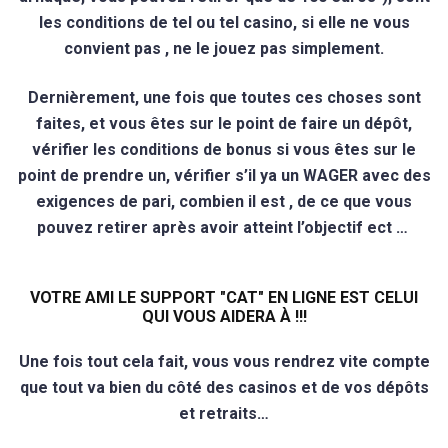
les conditions de tel ou tel casino, si elle ne vous
convient pas , ne le jouez pas simplement.
Dernièrement, une fois que toutes ces choses sont
faites, et vous êtes sur le point de faire un dépôt,
vérifier les conditions de bonus si vous êtes sur le
point de prendre un, vérifier s’il ya un WAGER avec des
exigences de pari, combien il est , de ce que vous
pouvez retirer après avoir atteint l’objectif ect …
VOTRE AMI LE SUPPORT "CAT" EN LIGNE EST CELUI
QUI VOUS AIDERA À !!!
Une fois tout cela fait, vous vous rendrez vite compte
que tout va bien du côté des casinos et de vos dépôts
et retraits…